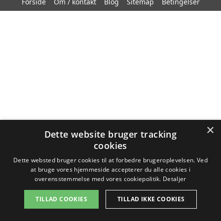
Forside
Om / kontakt
Blog
Sitemap
Betingelser
×
Dette website bruger tracking
cookies
Dette websted bruger cookies til at forbedre brugeroplevelsen. Ved
at bruge vores hjemmeside accepterer du alle cookies i
overensstemmelse med vores cookiepolitik.
Detaljer
TILLAD COOKIES
TILLAD IKKE COOKIES