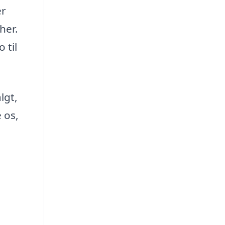
er
her.
 til
lgt,
 os,