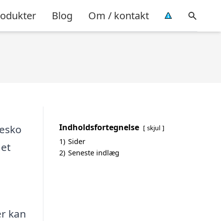
rodukter
Blog
Om / kontakt
Indholdsfortegnelse
mesko
skjul
1)
Sider
det
2)
Seneste indlæg
er kan