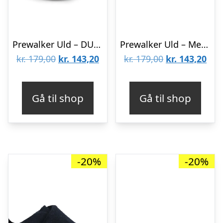
Prewalker Uld – DUFFEL BAG – 0-6M
Prewalker Uld – Medal bronze – 0-6 MDR.
Den
Den
Den
De
kr.
179,00
kr.
143,20
kr.
179,00
kr.
143,20
oprindelige
aktuelle
oprindelige
aktu
pris
pris
pris
pris
Gå til shop
Gå til shop
var:
er:
var:
er:
kr. 179,00.
kr. 143,20.
kr. 179,00.
kr. 
-20%
-20%