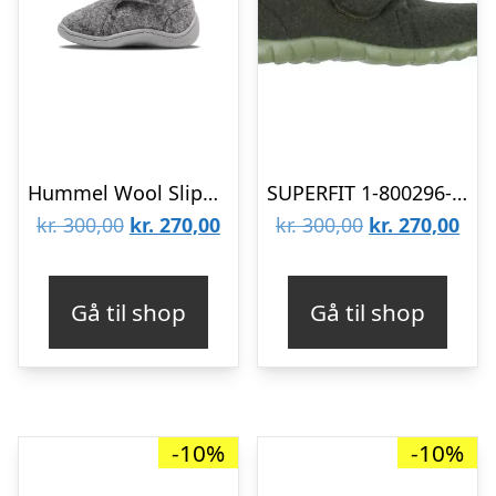
Hummel Wool Slipper Infant 210381-1100
SUPERFIT 1-800296-7010
Den
Den
Den
De
kr.
300,00
kr.
270,00
kr.
300,00
kr.
270,00
oprindelige
aktuelle
oprindelige
aktu
pris
pris
pris
pris
Gå til shop
Gå til shop
var:
er:
var:
er:
kr. 300,00.
kr. 270,00.
kr. 300,00.
kr. 
-10%
-10%