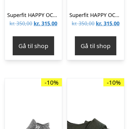
Superfit HAPPY OCTI 1-006295-8510
Superfit HAPPY OCTI 1-006295-2500
Den
Den
Den
De
kr.
350,00
kr.
315,00
kr.
350,00
kr.
315,00
oprindelige
aktuelle
oprindelige
aktu
pris
pris
pris
pris
Gå til shop
Gå til shop
var:
er:
var:
er:
kr. 350,00.
kr. 315,00.
kr. 350,00.
kr. 
-10%
-10%