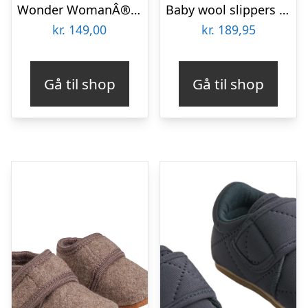
Wonder WomanÂ® Hjemmesko Børn
Baby wool slippers – 2028 – 23/24
kr.
149,00
kr.
189,95
Gå til shop
Gå til shop