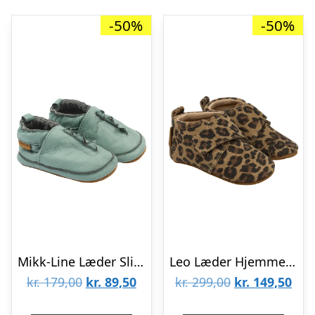
-50%
-50%
Mikk-Line Læder Slipper Dino – Green Milie – 18-24 MDR.
Leo Læder Hjemmesko – Leo – 0-6 MDR.
Den
Den
Den
De
kr.
179,00
kr.
89,50
kr.
299,00
kr.
149,50
oprindelige
aktuelle
oprindelige
aktu