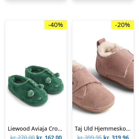
-40%
-20%
Liewood Aviaja Crocodile Slippers – Garden green – 20/21
Taj Uld Hjemmesko – Rose powder – 23
Den
Den
Den
De
kr.
270,00
kr.
162,00
kr.
399,95
kr.
319,96