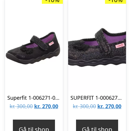
Superfit 1-006271-0040
SUPERFIT 1-0006271-0005
Den
Den
Den
De
kr.
300,00
kr.
270,00
kr.
300,00
kr.
270,00
oprindelige
aktuelle
oprindelige
aktu
pris
pris
pris
pris
Gå til shop
Gå til shop