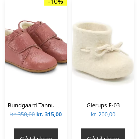
-10%
Bundgaard Tannu BG601054-3169
Glerups E-03
Den
Den
kr.
350,00
kr.
315,00
kr.
200,00
oprindelige
aktuelle
pris
pris
Gå til shop
Gå til shop